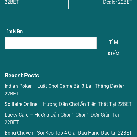
22BET
Dealer 22BET
Tìm kiếm
TÌM
KIẾM
Recent Posts
Indian Poker – Luật Chơi Game Bài 3 Lá | Thắng Dealer
22BET
Solitaire Online – Hướng Dẫn Chơi Ăn Tiền Thật Tại 22BET
Lucky Card – Hướng Dẫn Chơi 1 Chọi 1 Đơn Giản Tại
22BET
Bóng Chuyền | Soi Kèo Top 4 Giải Đấu Hàng Đầu tại 22BET