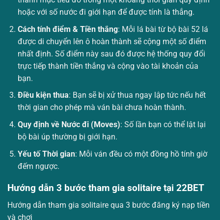
hoặc với số nước đi giới hạn để được tính là thắng.
Cách tính điểm & Tiền thắng
: Mỗi lá bài từ bộ bài 52 lá
được di chuyển lên ô hoàn thành sẽ cộng một số điểm
nhất định. Số điểm này sau đó được hệ thống quy đổi
trực tiếp thành tiền thắng và cộng vào tài khoản của
bạn.
Điều kiện thua
: Bạn sẽ bị xử thua ngay lập tức nếu hết
thời gian cho phép mà ván bài chưa hoàn thành.
Quy định về Nước đi (Moves)
: Số lần bạn có thể lật lại
bộ bài úp thường bị giới hạn.
Yếu tố Thời gian
: Mỗi ván đều có một đồng hồ tính giờ
đếm ngược.
Hướng dẫn 3 bước tham gia solitaire tại 22BET
Hướng dẫn tham gia solitaire qua 3 bước đăng ký nạp tiền
và chơi