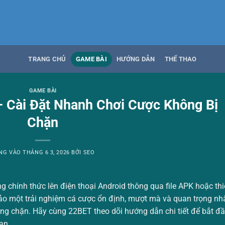
TRANG CHỦ
GAME BÀI
HƯỚNG DẪN
THỂ THAO
GAME BÀI
 Cài Đặt Nhanh Chơi Cược Không Bị
Chặn
NG VÀO
THÁNG 6 3, 2026
BỞI
SEO
ng chính thức lên điện thoại Android thông qua file APK hoặc thi
o một trải nghiệm cá cược ổn định, mượt mà và quan trọng nh
mạng chặn. Hãy cùng 22BET theo dõi hướng dẫn chi tiết để bắt đ
ạn.