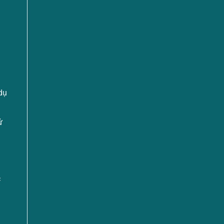
dụ
ử
c