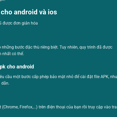
cho android và ios
OS được đơn giản hóa
 những bước đặc thù riêng biệt. Tuy nhiên, quy trình đã được
 nhất có thể.
apk cho android
yêu cầu một bước cấp phép bảo mật nhỏ để cài đặt file APK, nh
 dẫn.
t (Chrome, Firefox,…) trên điện thoại của bạn rồi truy cập vào tr