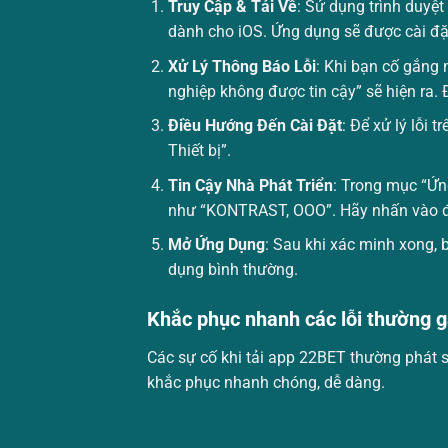
Truy Cập & Tải Về
: Sử dụng trình duyệt
dành cho iOS. Ứng dụng sẽ được cài đặt
Xử Lý Thông Báo Lỗi
: Khi bạn cố gắng
nghiệp không được tin cậy” sẽ hiện ra.
Điều Hướng Đến Cài Đặt
: Để xử lý lỗi 
Thiết bị”.
Tin Cậy Nhà Phát Triển
: Trong mục “Ứn
như “KONTRAST, OOO”. Hãy nhấn vào đó,
Mở Ứng Dụng
: Sau khi xác minh xong, 
dụng bình thường.
Khắc phục nhanh các lỗi thường g
Các sự cố khi tải app 22BET thường phát 
khắc phục nhanh chóng, dễ dàng.