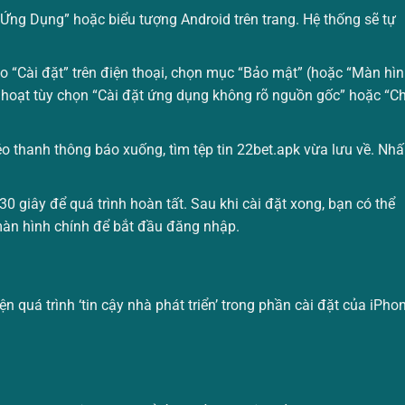
i Ứng Dụng” hoặc biểu tượng Android trên trang. Hệ thống sẽ tự
o “Cài đặt” trên điện thoại, chọn mục “Bảo mật” (hoặc “Màn hì
ch hoạt tùy chọn “Cài đặt ứng dụng không rõ nguồn gốc” hoặc “C
kéo thanh thông báo xuống, tìm tệp tin 22bet.apk vừa lưu về. Nh
30 giây để quá trình hoàn tất. Sau khi cài đặt xong, bạn có thể
àn hình chính để bắt đầu đăng nhập.
n quá trình ‘tin cậy nhà phát triển’ trong phần cài đặt của iPho