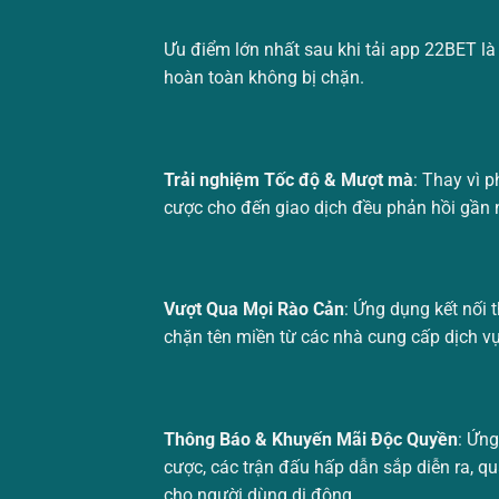
Ưu điểm lớn nhất sau khi tải app 22BET là 
hoàn toàn không bị chặn.
Trải nghiệm Tốc độ & Mượt mà
: Thay vì 
cược cho đến giao dịch đều phản hồi gần n
Vượt Qua Mọi Rào Cản
: Ứng dụng kết nối
chặn tên miền từ các nhà cung cấp dịch vụ 
Thông Báo & Khuyến Mãi Độc Quyền
: Ứn
cược, các trận đấu hấp dẫn sắp diễn ra, qu
cho người dùng di động.