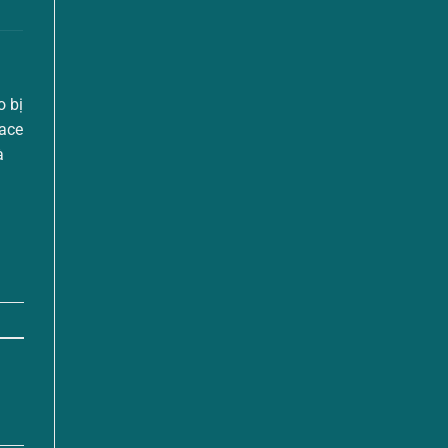
o bị
Face
à